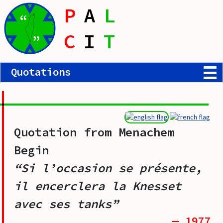
P
A
L
“
C
I
T
”
Quotations
Quotation from
Menachem
Begin
“Si l’occasion se présente,
il encerclera la Knesset
avec ses tanks”
— 1977