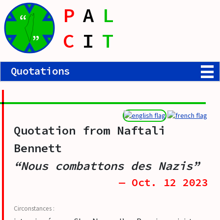
P
A
L
“
C
I
T
”
Quotations
Quotation from
Naftali
Bennett
“Nous combattons des Nazis”
— Oct. 12 2023